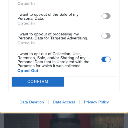
Opted In
LIVING
I want to opt-out of the Sale of my
Personal Data.
Opted In
I want to opt-out of processing my
Personal Data for Targeted Advertising.
Opted In
I want to opt-out of Collection, Use,
Retention, Sale, and/or Sharing of my
Personal Data that Is Unrelated with the
Purposes for which it was collected.
Mineralstoffe einfach erklärt: Warum dein Körper sie
Opted Out
braucht
CONFIRM
LIVING
Data Deletion
Data Access
Privacy Policy