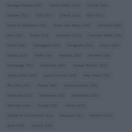
Bottega Veneta
(26)
Calvin Klein
(22)
Cartier
(25)
Chanel
(71)
COS
(21)
Diesel
(16)
Dior
(52)
Dolce & Gabbana
(18)
Dries van Noten
(20)
Editorial
(42)
Etro
(18)
Falke
(35)
Fashion
(103)
Fashion Week
(19)
Fendi
(26)
Ferragamo
(27)
Fotografie
(22)
Gucci
(69)
Guess
(17)
H&M
(18)
Hermes
(20)
Hermès
(18)
homepage
(71)
Interview
(82)
Isabel Marant
(23)
Jimmy Choo
(20)
Louis Vuitton
(58)
Max Mara
(30)
Miu Miu
(27)
Prada
(44)
Saint Laurent
(30)
Schmuck
(17)
Sportmax
(22)
Swarovski
(23)
Taschen
(16)
Travel
(23)
Uhren
(33)
Vacheron Constantin
(16)
Versace
(26)
Wolford
(20)
Zara
(18)
Zürich
(38)