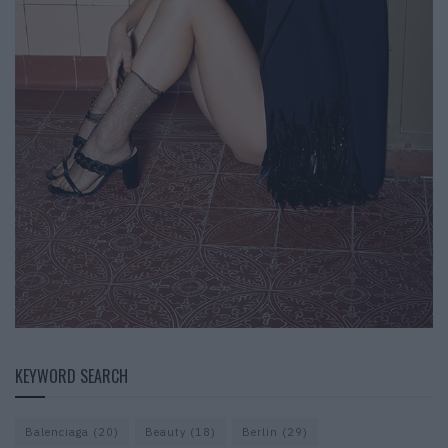
KEYWORD SEARCH
Balenciaga
(20)
Beauty
(18)
Berlin
(29)