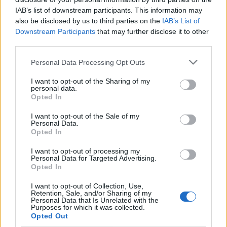
Möbeleinrichtungen und Zubehör: Daniel Joseph Chenin,
IAB’s list of downstream participants. This information may
Ltd.
also be disclosed by us to third parties on the
IAB’s List of
Downstream Participants
that may further disclose it to other
Kunstberatung: Daniel Fine Art Services
third parties.
djc-ltd.com
Personal Data Processing Opt Outs
I want to opt-out of the Sharing of my
personal data.
Opted In
I want to opt-out of the Sale of my
Personal Data.
Opted In
I want to opt-out of processing my
Personal Data for Targeted Advertising.
Opted In
I want to opt-out of Collection, Use,
Retention, Sale, and/or Sharing of my
Personal Data that Is Unrelated with the
Purposes for which it was collected.
Opted Out
Ein Fenster wie ein Gemälde.