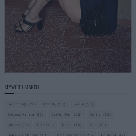
KEYWORD SEARCH
Balenciaga
(20)
Beauty
(18)
Berlin
(29)
Bottega Veneta
(26)
Calvin Klein
(22)
Cartier
(25)
Chanel
(71)
COS
(21)
Diesel
(16)
Dior
(52)
Dolce & Gabbana
(18)
Dries van Noten
(20)
Editorial
(42)