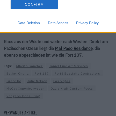
CONFIRM
Mehr von dieser einzigartigen Wüstenfestung siehst du
hier
.
Fotos: © Daniel Joseph Chenin, Stephen Morgan, Stetson
Data Deletion
Data Access
Privacy Policy
Ybarra
Raus aus der Wüste und weiter nach Westen: Direkt am
Pazifischen Ozean liegt die
Mal Paso Residence,
die
ebenso abgeschieden ist wie die Fort 137.
Tags:
Alberto Sanchez
Daniel Fine Art Services
Esther Chung
Fort 137
Forté Specialty Contractors
Grace Ko
Julie Nelson
Las Vegas
McCay Ingenieurwesen
Ozzie Kraft Custom Pools
Vangson Consulting
VERWANDTE ARTIKEL