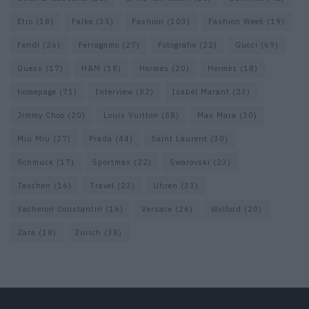
Etro
(18)
Falke
(35)
Fashion
(103)
Fashion Week
(19)
Fendi
(26)
Ferragamo
(27)
Fotografie
(22)
Gucci
(69)
Guess
(17)
H&M
(18)
Hermes
(20)
Hermès
(18)
homepage
(71)
Interview
(82)
Isabel Marant
(23)
Jimmy Choo
(20)
Louis Vuitton
(58)
Max Mara
(30)
Miu Miu
(27)
Prada
(44)
Saint Laurent
(30)
Schmuck
(17)
Sportmax
(22)
Swarovski
(23)
Taschen
(16)
Travel
(23)
Uhren
(33)
Vacheron Constantin
(16)
Versace
(26)
Wolford
(20)
Zara
(18)
Zürich
(38)