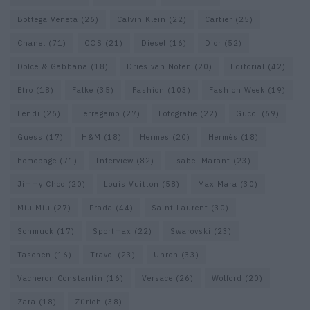
Bottega Veneta
(26)
Calvin Klein
(22)
Cartier
(25)
Chanel
(71)
COS
(21)
Diesel
(16)
Dior
(52)
Dolce & Gabbana
(18)
Dries van Noten
(20)
Editorial
(42)
Etro
(18)
Falke
(35)
Fashion
(103)
Fashion Week
(19)
Fendi
(26)
Ferragamo
(27)
Fotografie
(22)
Gucci
(69)
Guess
(17)
H&M
(18)
Hermes
(20)
Hermès
(18)
homepage
(71)
Interview
(82)
Isabel Marant
(23)
Jimmy Choo
(20)
Louis Vuitton
(58)
Max Mara
(30)
Miu Miu
(27)
Prada
(44)
Saint Laurent
(30)
Schmuck
(17)
Sportmax
(22)
Swarovski
(23)
Taschen
(16)
Travel
(23)
Uhren
(33)
Vacheron Constantin
(16)
Versace
(26)
Wolford
(20)
Zara
(18)
Zürich
(38)