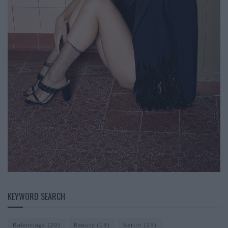
KEYWORD SEARCH
Balenciaga
(20)
Beauty
(18)
Berlin
(29)