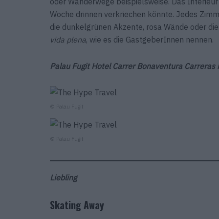
oder Wanderwege beispielsweise. Das Interieur 
Woche drinnen verkriechen könnte. Jedes Zimme
die dunkelgrünen Akzente, rosa Wände oder di
vida plena
, wie es die GastgeberInnen nennen.
Palau Fugit Hotel Carrer Bonaventura Carreras 
© Palau Fugit
© Palau Fugit
Liebling
Skating Away