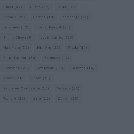
Gucci
(69)
Guess
(17)
H&M
(18)
Hermes
(20)
Hermès
(18)
homepage
(71)
Interview
(82)
Isabel Marant
(23)
Jimmy Choo
(20)
Louis Vuitton
(58)
Max Mara
(30)
Miu Miu
(27)
Prada
(44)
Saint Laurent
(30)
Schmuck
(17)
Sportmax
(22)
Swarovski
(23)
Taschen
(16)
Travel
(23)
Uhren
(33)
Vacheron Constantin
(16)
Versace
(26)
Wolford
(20)
Zara
(18)
Zürich
(38)