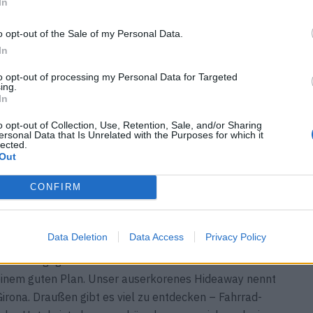
In
o opt-out of the Sale of my Personal Data.
In
to opt-out of processing my Personal Data for Targeted
ing.
In
o opt-out of Collection, Use, Retention, Sale, and/or Sharing
ersonal Data that Is Unrelated with the Purposes for which it
lected.
Out
CONFIRM
Data Deletion
Data Access
Privacy Policy
n wir uns gegen Süden. Ein kleiner Abstecher nach
h einem guten Plan. Unser auserkorenes Hideaway nennt
 Girona. Draußen gibt es viel zu entdecken – Fahrrad-