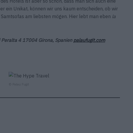
des Hotels ist aber so schön, dass man sich auch eine
r ein Unikat, können wir uns kaum entscheiden, ob wir
e Samtsofas am liebsten mögen. Hier lebt man eben
la
i Peralta 4 17004 Girona, Spanien
palaufugit.com
© Palau Fugit