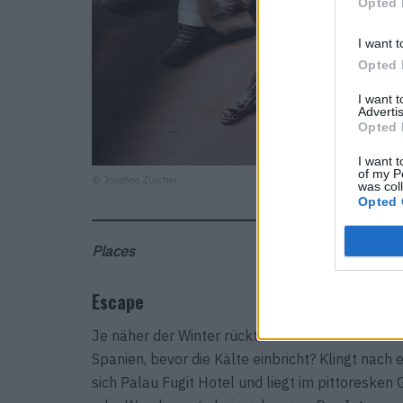
Opted 
I want t
Opted 
I want 
Advertis
Opted 
I want t
of my P
© Josefine Zürcher
was col
Opted 
Places
Escape
Je näher der Winter rückt, desto weiter träume
Spanien, bevor die Kälte einbricht? Klingt nac
sich Palau Fugit Hotel und liegt im pittoresken