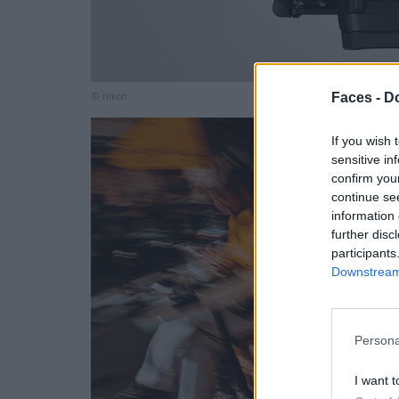
Faces -
Do
© nikon
If you wish 
sensitive in
confirm you
continue se
information 
further disc
participants
Downstream 
Persona
I want t