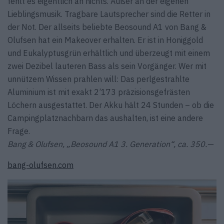
fehlt es eigentlich an nichts. Außer an der eigenen
Lieblingsmusik. Tragbare Lautsprecher sind die Retter in
der Not. Der allseits beliebte Beosound A1 von Bang &
Olufsen hat ein Makeover erhalten. Er ist in Honiggold
und Eukalyptusgrün erhältlich und überzeugt mit einem
zwei Dezibel lauteren Bass als sein Vorgänger. Wer mit
unnützem Wissen prahlen will: Das perlgestrahlte
Aluminium ist mit exakt 2’173 präzisionsgefrästen
Löchern ausgestattet. Der Akku hält 24 Stunden – ob die
Campingplatznachbarn das aushalten, ist eine andere
Frage.
Bang & Olufsen, „Beosound A1 3. Generation“, ca. 350.—
bang-olufsen.com