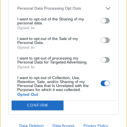
Pure Privacy
Personal Data Processing Opt Outs
Im Urlaub darf man auch mal egoistisch sein – und eine
I want to opt-out of the Sharing of my
eigene Villa ist definitiv das bessere Upgrade zum
personal data.
Opted In
Einzelzimmer. Auf der kleinen Insel Kéa, nur 45
Bootsminuten von Athen entfernt, bieten neue Villen im
I want to opt-out of the Sale of my
Personal Data.
Luxusresort genau das: über 400 Quadratmeter Platz für
Opted In
Großfamilien, Gruppen oder Alleinreisende, die viel Raum
I want to opt-out of processing my
für sich wollen. Das Beste daran: Von den 40 privaten
Personal Data for Targeted Advertising.
Opted In
Villen kann man einige sogar kaufen. Wer sowieso
regelmäßig zurückkommt, findet hier vielleicht das
I want to opt-out of Collection, Use,
Retention, Sale, and/or Sharing of my
perfekte Investment.
Personal Data that Is Unrelated with the
One & Only Kéa Island, Kéa, Griechenland
Purposes for which it was collected.
Opted Out
oneandonlyresorts.com
CONFIRM
Data Deletion
Data Access
Privacy Policy