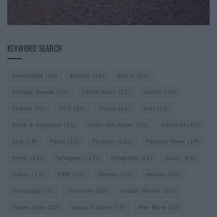
KEYWORD SEARCH
Balenciaga
(20)
Beauty
(18)
Berlin
(29)
Bottega Veneta
(26)
Calvin Klein
(22)
Cartier
(25)
Chanel
(71)
COS
(21)
Diesel
(16)
Dior
(52)
Dolce & Gabbana
(18)
Dries van Noten
(20)
Editorial
(42)
Etro
(18)
Falke
(35)
Fashion
(103)
Fashion Week
(19)
Fendi
(26)
Ferragamo
(27)
Fotografie
(22)
Gucci
(69)
Guess
(17)
H&M
(18)
Hermes
(20)
Hermès
(18)
homepage
(71)
Interview
(82)
Isabel Marant
(23)
Jimmy Choo
(20)
Louis Vuitton
(58)
Max Mara
(30)