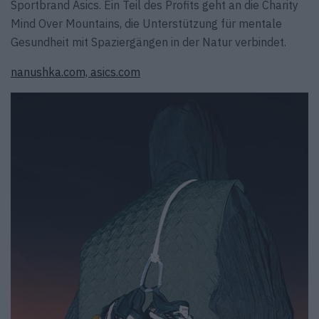
Sportbrand Asics. Ein Teil des Profits geht an die Charity
Mind Over Mountains, die Unterstützung für mentale
Gesundheit mit Spaziergängen in der Natur verbindet.
nanushka.com,
asics.com