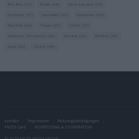
Miu Miu
(27)
Prada
(44)
Saint Laurent
(30)
Schmuck
(17)
Sportmax
(22)
Swarovski
(23)
Taschen
(16)
Travel
(23)
Uhren
(33)
Vacheron Constantin
(16)
Versace
(26)
Wolford
(20)
Zara
(18)
Zürich
(38)
kontakt
Impressum
Nutzungsbedingungen
FACES Card
ADVERTISING & COOPERATION
© 2025 FACES MEDIA GROUP