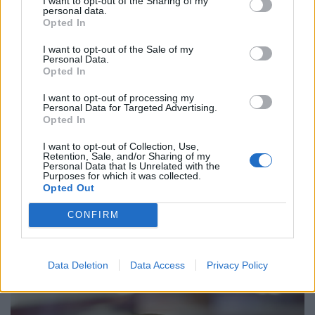
I want to opt-out of the Sharing of my
personal data.
Caredda
Opted In
I want to opt-out of the Sale of my
…und wenn wir schon bei der italienischen Küche sind,
Personal Data.
Opted In
darf das Caredda nicht fehlen: Hier finden wir wirklich
alles, was Italien an Küchlein und traditionellem Gebäck
I want to opt-out of processing my
Personal Data for Targeted Advertising.
so zu bieten hat.
Opted In
Caredda
I want to opt-out of Collection, Use,
Josefstrasse 119
Retention, Sale, and/or Sharing of my
Personal Data that Is Unrelated with the
8005 Zürich
Purposes for which it was collected.
Opted Out
Mo bis Fr: 7 bis 19 Uhr
CONFIRM
Sa: 7.30 bis 17 Uhr
So: 8 bis 16 Uhr
konditorei-caredda.ch
Data Deletion
Data Access
Privacy Policy