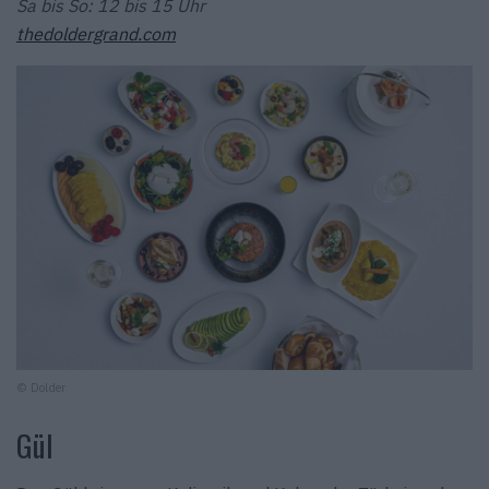
Sa bis So: 12 bis 15 Uhr
thedoldergrand.com
© Dolder
Gül