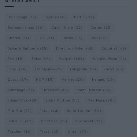
KEYWORD SEARCH
Balenciaga
(20)
Beauty
(18)
Berlin
(29)
Bottega Veneta
(26)
Calvin Klein
(22)
Cartier
(25)
Chanel
(71)
COS
(21)
Diesel
(16)
Dior
(52)
Dolce & Gabbana
(18)
Dries van Noten
(20)
Editorial
(42)
Etro
(18)
Falke
(35)
Fashion
(103)
Fashion Week
(19)
Fendi
(26)
Ferragamo
(27)
Fotografie
(22)
Gucci
(69)
Guess
(17)
H&M
(18)
Hermes
(20)
Hermès
(18)
homepage
(71)
Interview
(82)
Isabel Marant
(23)
Jimmy Choo
(20)
Louis Vuitton
(58)
Max Mara
(30)
Miu Miu
(27)
Prada
(44)
Saint Laurent
(30)
Schmuck
(17)
Sportmax
(22)
Swarovski
(23)
Taschen
(16)
Travel
(23)
Uhren
(33)