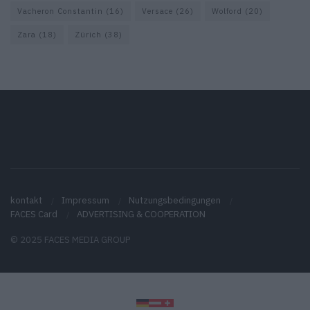
Vacheron Constantin
(16)
Versace
(26)
Wolford
(20)
Zara
(18)
Zürich
(38)
kontakt
Impressum
Nutzungsbedingungen
FACES Card
ADVERTISING & COOPERATION
© 2025 FACES MEDIA GROUP