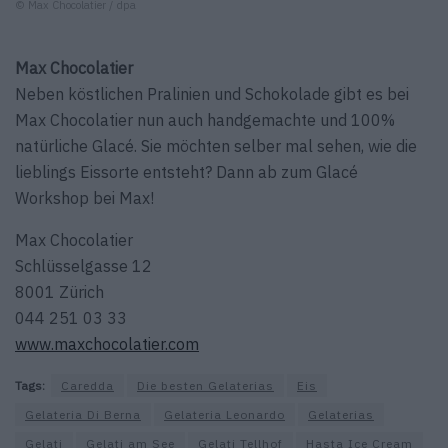
© Max Chocolatier / dpa
Max Chocolatier
Neben köstlichen Pralinien und Schokolade gibt es bei
Max Chocolatier nun auch handgemachte und 100%
natürliche Glacé. Sie möchten selber mal sehen, wie die
lieblings Eissorte entsteht? Dann ab zum Glacé
Workshop bei Max!
Max Chocolatier
Schlüsselgasse 12
8001 Zürich
044 251 03 33
www.maxchocolatier.com
Tags:
Caredda
Die besten Gelaterias
Eis
Gelateria Di Berna
Gelateria Leonardo
Gelaterias
Gelati
Gelati am See
Gelati Tellhof
Hasta Ice Cream