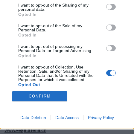
8001 Zürich
I want to opt-out of the Sharing of my
personal data.
043 497 24 40
Opted In
www.wonderpots.ch
I want to opt-out of the Sale of my
Personal Data.
Opted In
I want to opt-out of processing my
Personal Data for Targeted Advertising.
© Vegelateria
Opted In
Vegelateria
I want to opt-out of Collection, Use,
Ganz nach dem Motto „Vom Gelato zum Vegelato“
Retention, Sale, and/or Sharing of my
Personal Data that Is Unrelated with the
vertreibt die Vegelateria superleckere vegane Glacés. Die
Purposes for which it was collected.
Opted Out
Mischung aus Vegan und Bio kann auch nur gesund sein,
und wir müssen zugeben: Der Gang zur Vegelateria lohnt
CONFIRM
sich auf jeden Fall!
Müllerstrasse 64
Data Deletion
Data Access
Privacy Policy
8004 Zürich
www.vegelateria.ch