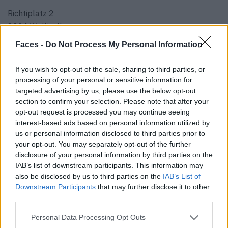
Richtiplatz 2
8304 Wallisellen
044 550 45 45
Faces -
Do Not Process My Personal Information
www.schokolato.ch
If you wish to opt-out of the sale, sharing to third parties, or
processing of your personal or sensitive information for
© Wonderpots Frozen Yogurt
targeted advertising by us, please use the below opt-out
section to confirm your selection. Please note that after your
Wonderpots Frozen Yogurt
opt-out request is processed you may continue seeing
Die Wonderpots bleiben ihrem Namen treu und sind
interest-based ads based on personal information utilized by
us or personal information disclosed to third parties prior to
gefüllt mit wahren Wundern. Gespiegelt in der Realität
your opt-out. You may separately opt-out of the further
also, Frozen Yogurt. Und das Beste ist, man kann eine
disclosure of your personal information by third parties on the
Tonne an Toppings draufhauen. Ob frische Beeren, Kit
IAB’s list of downstream participants. This information may
Kats oder Smarties – das kleine Wunder kennt keine
also be disclosed by us to third parties on the
IAB’s List of
Grenzen.
Downstream Participants
that may further disclose it to other
third parties.
Jelmoli
Personal Data Processing Opt Outs
Seidengasse 1