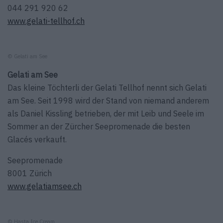
044 291 920 62
www.gelati-tellhof.ch
© Gelati am See
Gelati am See
Das kleine Töchterli der Gelati Tellhof nennt sich Gelati
am See. Seit 1998 wird der Stand von niemand anderem
als Daniel Kissling betrieben, der mit Leib und Seele im
Sommer an der Zürcher Seepromenade die besten
Glacés verkauft.
Seepromenade
8001 Zürich
www.gelatiamsee.ch
© Hasta Ice Cream