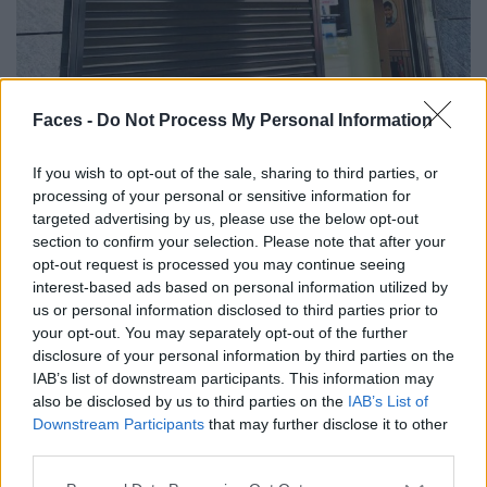
Faces -
Do Not Process My Personal Information
If you wish to opt-out of the sale, sharing to third parties, or
processing of your personal or sensitive information for
©FACES
targeted advertising by us, please use the below opt-out
section to confirm your selection. Please note that after your
Vegitat Cigköfte
opt-out request is processed you may continue seeing
interest-based ads based on personal information utilized by
us or personal information disclosed to third parties prior to
Im Vegitat Cigköfte finden Veganer ein Zuhause: Neben
your opt-out. You may separately opt-out of the further
zahlreichen veganen Spezialitäten hat sich hier auch der
disclosure of your personal information by third parties on the
Döner untergemischt. Die veganen Varianten kommen mit
IAB’s list of downstream participants. This information may
ihren fleischigen Verwandten super mit und überzeugen
also be disclosed by us to third parties on the
IAB’s List of
Downstream Participants
that may further disclose it to other
uns gleichzeitig mit ihrer grünen Ader. So gibt es die
third parties.
sonstige Kalorienbombe als eine gesunde Alternative
zum Take-Away, wenn wir auf dem Heimweg vom