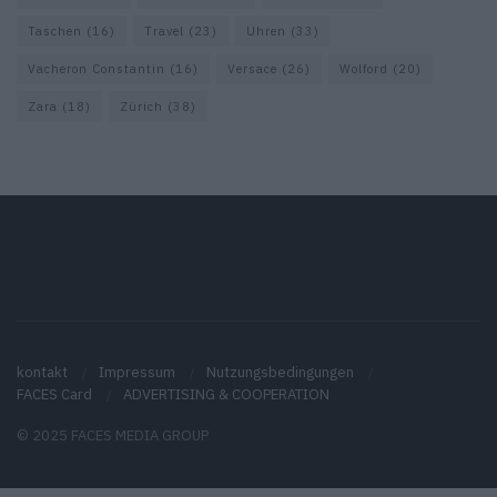
Taschen
(16)
Travel
(23)
Uhren
(33)
Vacheron Constantin
(16)
Versace
(26)
Wolford
(20)
Zara
(18)
Zürich
(38)
kontakt
Impressum
Nutzungsbedingungen
FACES Card
ADVERTISING & COOPERATION
© 2025 FACES MEDIA GROUP