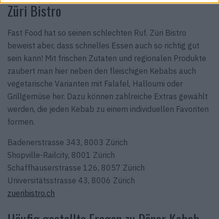
Züri Bistro
Fast Food hat so seinen schlechten Ruf. Züri Bistro
beweist aber, dass schnelles Essen auch so richtig gut
sein kann! Mit frischen Zutaten und regionalen Produkte
zaubert man hier neben den fleischigen Kebabs auch
vegetarische Varianten mit Falafel, Halloumi oder
Grillgemüse her. Dazu können zahlreiche Extras gewählt
werden, die jeden Kebab zu einem individuellen Favoriten
formen.
Badenerstrasse 343, 8003 Zürich
Shopville-Railcity, 8001 Zürich
Schaffhauserstrasse 126, 8057 Zürich
Universitätsstrasse 43, 8006 Zürich
zueribistro.ch