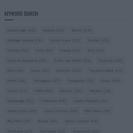
KEYWORD SEARCH
Balenciaga
(20)
Beauty
(18)
Berlin
(29)
Bottega Veneta
(26)
Calvin Klein
(22)
Cartier
(25)
Chanel
(71)
COS
(21)
Diesel
(16)
Dior
(52)
Dolce & Gabbana
(18)
Dries van Noten
(20)
Editorial
(42)
Etro
(18)
Falke
(35)
Fashion
(103)
Fashion Week
(19)
Fendi
(26)
Ferragamo
(27)
Fotografie
(22)
Gucci
(69)
Guess
(17)
H&M
(18)
Hermes
(20)
Hermès
(18)
homepage
(71)
Interview
(82)
Isabel Marant
(23)
Jimmy Choo
(20)
Louis Vuitton
(58)
Max Mara
(30)
Miu Miu
(27)
Prada
(44)
Saint Laurent
(30)
Schmuck
(17)
Sportmax
(22)
Swarovski
(23)