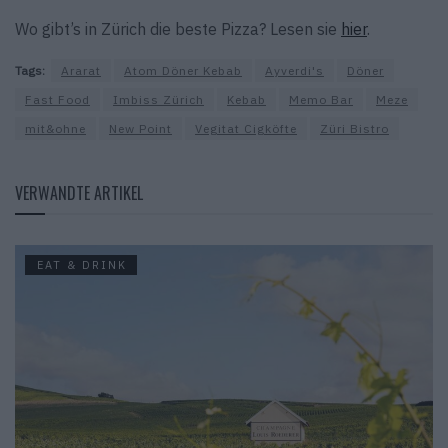
Wo gibt’s in Zürich die beste Pizza? Lesen sie
hier
.
Tags:
Ararat
Atom Döner Kebab
Ayverdi's
Döner
Fast Food
Imbiss Zürich
Kebab
Memo Bar
Meze
mit&ohne
New Point
Vegitat Cigköfte
Züri Bistro
VERWANDTE ARTIKEL
EAT & DRINK