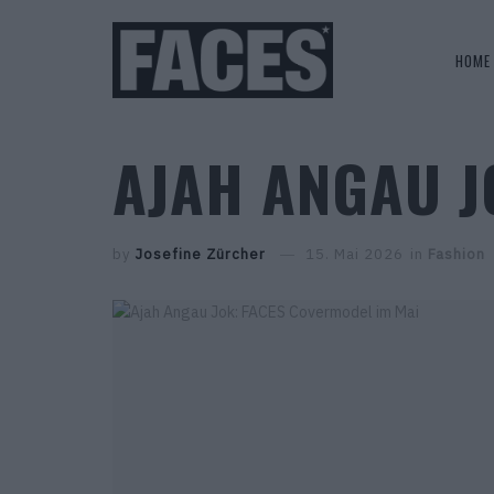
HOME
AJAH ANGAU J
by
Josefine Zürcher
15. Mai 2026
in
Fashion