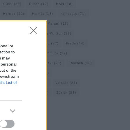
Gucci
(69)
Guess
(17)
H&M
(18)
Hermes
(20)
Hermès
(18)
homepage
(71)
Interview
(82)
Isabel Marant
(23)
Jimmy Choo
(20)
Louis Vuitton
(58)
Max Mara
(30)
Miu Miu
(27)
Prada
(44)
sonal or
ection to
Saint Laurent
(30)
Schmuck
(17)
ou may
Sportmax
(22)
Swarovski
(23)
Taschen
(16)
 personal
out of the
Travel
(23)
Uhren
(33)
 downstream
B’s List of
Vacheron Constantin
(16)
Versace
(26)
Wolford
(20)
Zara
(18)
Zürich
(38)