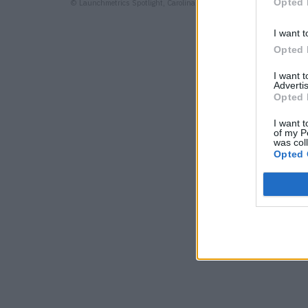
Opted 
© Launchmetrics Spotlight, Carolina Herrera
I want t
Opted 
I want 
Advertis
Opted 
I want t
of my P
was col
Opted 