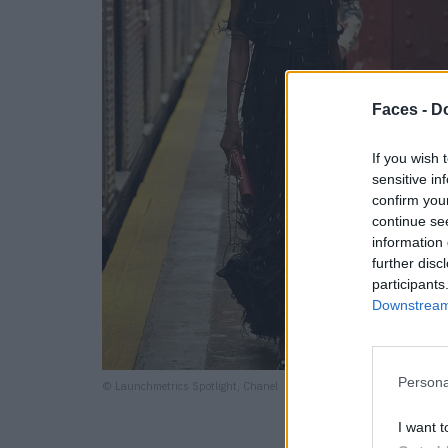
Faces -
Do
If you wish 
sensitive in
confirm you
continue se
information 
further disc
participants
Downstream 
Persona
© Launchmetrics Spotlight, Chanel
I want t