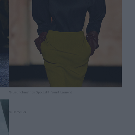
© Launchmetrics Spotlight, Saint Laurent
© DeMellier