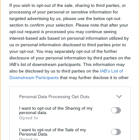
If you wish to opt-out of the sale, sharing to third parties, or
processing of your personal or sensitive information for
targeted advertising by us, please use the below opt-out
section to confirm your selection. Please note that after your
opt-out request is processed you may continue seeing
interest-based ads based on personal information utilized by
us or personal information disclosed to third parties prior to
your opt-out. You may separately opt-out of the further
disclosure of your personal information by third parties on the
IAB’s list of downstream participants. This information may
also be disclosed by us to third parties on the
IAB’s List of
Downstream Participants
that may further disclose it to other
Etro Menswear Herbst/Winter 2026/27 setzt auf
third parties.
Kontinuität und zeigt, wie Tradition lebendig bleiben kann,
Personal Data Processing Opt Outs
statt statisch zu sein. Das Ergebnis ist selbstbewusst,
ausdrucksstark und unverkennbar Etro — eine Kollektion,
I want to opt-out of the Sharing of my
personal data.
die Kleidung als Bekräftigung von Charakter versteht.
Opted In
Die Behind-the-Scenes der Etro
Animen: Rebooted
-
I want to opt-out of the Sale of my
Personal Data.
Präsentation findest du
hier.
Opted In