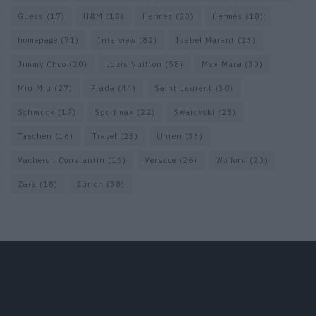
Guess
(17)
H&M
(18)
Hermes
(20)
Hermès
(18)
homepage
(71)
Interview
(82)
Isabel Marant
(23)
Jimmy Choo
(20)
Louis Vuitton
(58)
Max Mara
(30)
Miu Miu
(27)
Prada
(44)
Saint Laurent
(30)
Schmuck
(17)
Sportmax
(22)
Swarovski
(23)
Taschen
(16)
Travel
(23)
Uhren
(33)
Vacheron Constantin
(16)
Versace
(26)
Wolford
(20)
Zara
(18)
Zürich
(38)