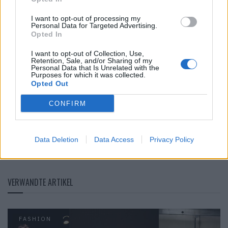
Menswear-Runway-Trends für Frühjahr/Sommer 2026
I want to opt-out of processing my
Personal Data for Targeted Advertising.
findest du auf
faces.ch.
Opted In
Fotos: Teaser & Presentation Set Up: ©Launchmetrics
I want to opt-out of Collection, Use,
Retention, Sale, and/or Sharing of my
SpotlightSM
Personal Data that Is Unrelated with the
Purposes for which it was collected.
Fotos: Looks: ©Etro
Opted Out
CONFIRM
Tags:
Animen: Rebooted
Animuomini
Etro
Herren Herbst/ Winter 26/27
Marco De Vincenzo
Mens Fall/Winter 2026/27
Data Deletion
Data Access
Privacy Policy
Mens Fashion Week Fall/Winter 26/27
VERWANDTE ARTIKEL
FASHION