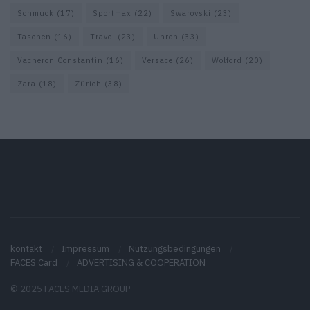
Schmuck
(17)
Sportmax
(22)
Swarovski
(23)
Taschen
(16)
Travel
(23)
Uhren
(33)
Vacheron Constantin
(16)
Versace
(26)
Wolford
(20)
Zara
(18)
Zürich
(38)
kontakt
Impressum
Nutzungsbedingungen
FACES Card
ADVERTISING & COOPERATION
© 2025 FACES MEDIA GROUP