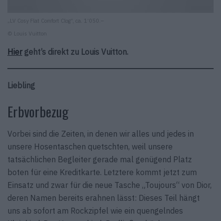
„LV Cosy Flat Comfort Clog“, ca. 1’050.–
© Louis Vuitton
Hier
geht’s direkt zu Louis Vuitton.
Liebling
Erbvorbezug
Vorbei sind die Zeiten, in denen wir alles und jedes in
unsere Hosentaschen quetschten, weil unsere
tatsächlichen Begleiter gerade mal genügend Platz
boten für eine Kreditkarte. Letztere kommt jetzt zum
Einsatz und zwar für die neue Tasche „Toujours“ von Dior,
deren Namen bereits erahnen lässt: Dieses Teil hängt
uns ab sofort am Rockzipfel wie ein quengelndes