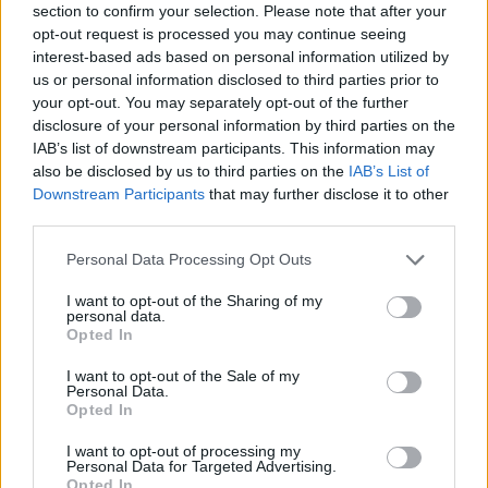
section to confirm your selection. Please note that after your
Collaboration
opt-out request is processed you may continue seeing
interest-based ads based on personal information utilized by
Goldfinger
us or personal information disclosed to third parties prior to
your opt-out. You may separately opt-out of the further
disclosure of your personal information by third parties on the
Scheiß auf den Porsche, wir wollen lieber Luxus, für den
IAB’s list of downstream participants. This information may
wir keinen Parkplatz benötigen. Für die Royal Oak von
also be disclosed by us to third parties on the
IAB’s List of
Audemars Piguet brauchen wir lediglich ein freies
Downstream Participants
that may further disclose it to other
third parties.
Handgelenk – und das nötige Kleingeld. Den nötigen
Ruck, letzteres nun endlich auf den Tresen zu legen,
Personal Data Processing Opt Outs
verpasst uns die Zusammenarbeit von Audemars Piguet
I want to opt-out of the Sharing of my
mit Matthew Williams, Herz und Hirn von 1017 ALYX 9SM.
personal data.
Gleich fünf neue Modelle der Royal Oak und der Royal
Opted In
Oak Offshore knallen uns die beiden damit auf unsere
I want to opt-out of the Sale of my
Wunschliste. 18 Karat Gelb- und Weißgold veredeln die
Personal Data.
Opted In
Zeitmesser, deren klare Kanten und mini­malistisches
Design den Kauf eben jenes allemal legitimieren.
I want to opt-out of processing my
Personal Data for Targeted Advertising.
Opted In