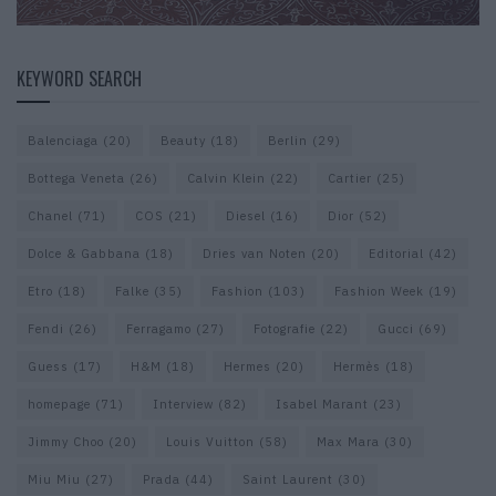
KEYWORD SEARCH
Balenciaga
(20)
Beauty
(18)
Berlin
(29)
Bottega Veneta
(26)
Calvin Klein
(22)
Cartier
(25)
Chanel
(71)
COS
(21)
Diesel
(16)
Dior
(52)
Dolce & Gabbana
(18)
Dries van Noten
(20)
Editorial
(42)
Etro
(18)
Falke
(35)
Fashion
(103)
Fashion Week
(19)
Fendi
(26)
Ferragamo
(27)
Fotografie
(22)
Gucci
(69)
Guess
(17)
H&M
(18)
Hermes
(20)
Hermès
(18)
homepage
(71)
Interview
(82)
Isabel Marant
(23)
Jimmy Choo
(20)
Louis Vuitton
(58)
Max Mara
(30)
Miu Miu
(27)
Prada
(44)
Saint Laurent
(30)