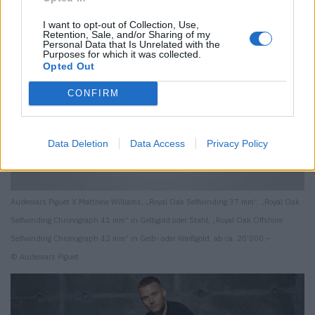
I want to opt-out of Collection, Use,
Retention, Sale, and/or Sharing of my
Personal Data that Is Unrelated with the
Purposes for which it was collected.
Opted Out
CONFIRM
Data Deletion
Data Access
Privacy Policy
Audemars Piguet X Matthew Williams, „Royal Oak Selfwinding 37 mm“, „Royal Oak
Selfwinding Chronograph 41 mm“ in Gelbgold oder Stahl, „Royal Oak Offshore
Selfwinding Chronograph 42 mm“ in Gelb- oder Weißgold, ab ca. 20’000.–
© Audemars Piguet