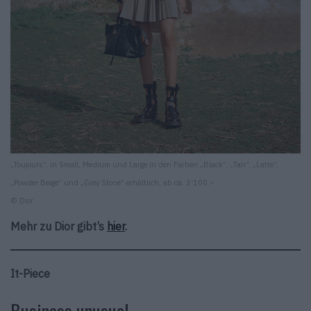
„Toujours“, in Small, Medium und Large in den Farben „Black“, „Tan“, „Latte“,
„Powder Beige“ und „Grey Stone“ erhältlich, ab ca. 3’100.–
© Dior
Mehr zu Dior gibt’s
hier
.
It-Piece
Business unusual