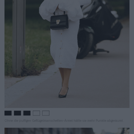
Ohne die puffigen Geflügelmanschetten-Ärmel hätte sie mehr Punkte abgeräumt.