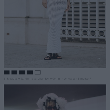
Stilbewusste Sanduhr oder griechische Göttin in schwarzen Sandalen?