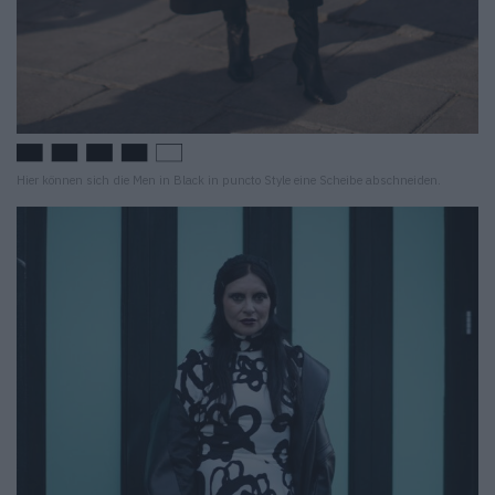
Hier können sich die Men in Black in puncto Style eine Scheibe abschneiden.