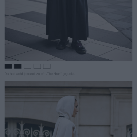
Da hat wohl jemand zu oft „The Nun“ geguckt.