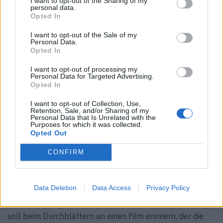
I want to opt-out of the Sharing of my
personal data.
Opted In
I want to opt-out of the Sale of my
Personal Data.
Opted In
© Minotti
I want to opt-out of processing my
Personal Data for Targeted Advertising.
Opted In
Jubiläum
I want to opt-out of Collection, Use,
Retention, Sale, and/or Sharing of my
Made in Italy
Personal Data that Is Unrelated with the
Purposes for which it was collected.
Opted Out
90 Jahre muss man feiern! Wie soll man sie aber
literarisch zusammenfassen in einer zunehmend
CONFIRM
lesefaulen Welt? Indem man sich am Kino orientiert. Vor
neun Dekaden gründeten Angelo und Giuseppina Molteni
Data Deletion
Data Access
Privacy Policy
ihr Unternehmen. Das Buch „Molteni Mondo: An Italian
Design Story“ zelebriert die kreativen Jahrzehnte. Und
soll beim Durchblättern an einen Film erinnern, der die