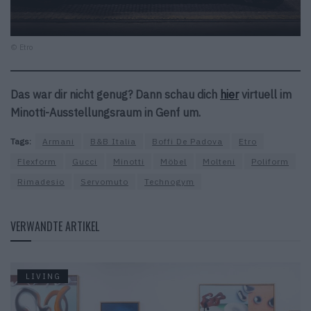
© Etro
Das war dir nicht genug? Dann schau dich
hier
virtuell im
Minotti-Ausstellungsraum in Genf um.
Tags:
Armani
B&B Italia
Boffi De Padova
Etro
Flexform
Gucci
Minotti
Möbel
Molteni
Poliform
Rimadesio
Servomuto
Technogym
VERWANDTE ARTIKEL
LIVING